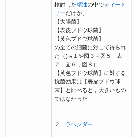
検討した
精油
の中で
ティート
リー
だけが、
【大腸菌】
【表皮ブドウ球菌】
【黄色ブドウ球菌】
の全ての細菌に対して得られ
た（(表１や図３－図５ 表
２，図６，図８）
【黄色ブドウ球菌】に対する
抗菌効果は【表皮ブドウ球
菌】と比べると，大きいもの
ではなかった
２．
ラベンダー