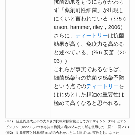
抗菌効果をもつにもかかわら
ず「薬剤耐性細菌」が出現し
にくいと言われている（※5 c
arson, hammer, riley，2006）
さらに、
ティートリー
は抗菌
効果が高く、免疫力を高める
と述べている。(※6 安斎（20
03）)
これらが事実であるならば、
細菌感染時の抗菌や感染予防
という点での
ティートリー
を
はじめとした精油の重要性は
極めて高くなると思われる。
(※1) 阻止円形成とその大きさの比較対照実験としてカナマイシン（km）とアン
ピシリン（abpc）(いづれも抗生物質)の染み込んだろ紙を使用した（図１，図２）)
(※2) 対象細菌と対象精油の組み合わせごとに３回ずつの実験をおこなった