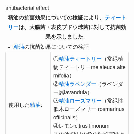
antibacterial effect
精油の抗菌効果についての検証により、
ティート
リー
は、大腸菌・表皮ブドウ球菌に対して抗菌効
果を示しました。
精油
の抗菌効果についての検証
①
精油ティートリー
（常緑植
物ティートリーmelaleuca alte
rnifolia）
②
精油ラベンダー
（ラベンダ
ー属lavandula）
③
精油ローズマリー
（常緑性
使用した
精油
:
低木ローズマリー rosmarinus
officinalis）
④レモンcitrus limonum