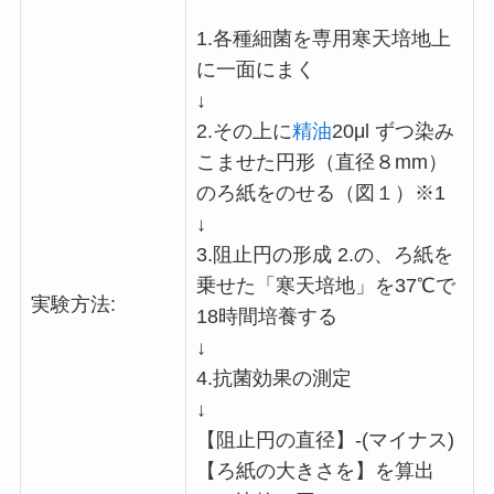
1.各種細菌を専用寒天培地上
に一面にまく
↓
2.その上に
精油
20μl ずつ染み
こませた円形（直径８mm）
のろ紙をのせる（図１）※1
↓
3.阻止円の形成 2.の、ろ紙を
乗せた「寒天培地」を37℃で
実験方法:
18時間培養する
↓
4.抗菌効果の測定
↓
【阻止円の直径】-(マイナス)
【ろ紙の大きさを】を算出