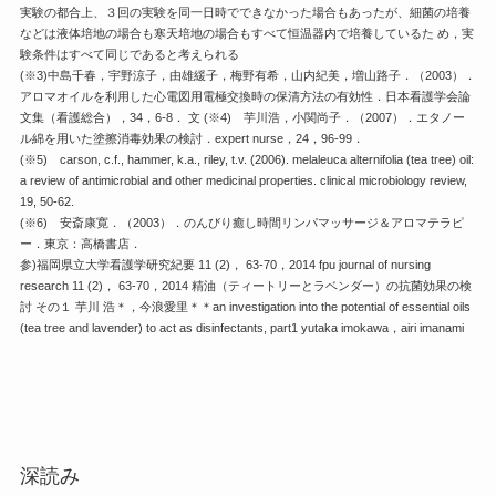
実験の都合上、３回の実験を同一日時でできなかった場合もあったが、細菌の培養
などは液体培地の場合も寒天培地の場合もすべて恒温器内で培養しているた め，実
験条件はすべて同じであると考えられる
(※3)中島千春，宇野涼子，由雄緩子，梅野有希，山内紀美，増山路子．（2003）．
アロマオイルを利用した心電図用電極交換時の保清方法の有効性．日本看護学会論
文集（看護総合），34，6-8． 文 (※4) 芋川浩，小関尚子．（2007）．エタノー
ル綿を用いた塗擦消毒効果の検討．expert nurse，24，96-99．
(※5) carson, c.f., hammer, k.a., riley, t.v. (2006). melaleuca alternifolia (tea tree) oil:
a review of antimicrobial and other medicinal properties. clinical microbiology review,
19, 50-62.
(※6) 安斎康寛．（2003）．のんびり癒し時間リンパマッサージ＆アロマテラピ
ー．東京：高橋書店．
参)福岡県立大学看護学研究紀要 11 (2)， 63-70，2014 fpu journal of nursing
research 11 (2)， 63-70，2014 精油（ティートリーとラベンダー）の抗菌効果の検
討 その１ 芋川 浩＊，今浪愛里＊＊an investigation into the potential of essential oils
(tea tree and lavender) to act as disinfectants, part1 yutaka imokawa，airi imanami
深読み