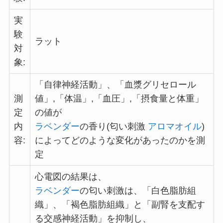
実
験
ラット
対
象:
「自律神経活動」、「血漿グリセロール
測
値」,「体温」,「血圧」,「摂食量と体重」
定
の値が
内
ラベンダー
の香り(匂い刺激
アロマオイル
)
容:
によってどのような変化があったのかを測
定
心電図の結果は、
ラベンダー
の匂い刺激は、「白色脂肪組
織」、「褐色脂肪組織」と「副腎を支配す
る交感神経活動」を抑制し、