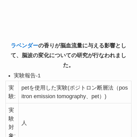
ラベンダー
の香りが脳血流量に与える影響とし
て、脳波の変化についての研究が行なわれまし
た。
実験報告-1
実
petを使用した実験(ポジトロン断層法（pos
験:
itron emission tomography、pet）)
実
験
人
対
象: