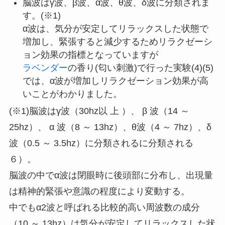
脳波はγ波、β波、α波、θ波、δ波に分類されま
す。(※1)
α波は、気分が安定してリラックスした状態で
増加し、緊張すると減少するためリラクゼーシ
ョン効果の指標となっていますが
ラベンダー
の香り(匂い刺激)で行った実験(4)(5)
では、α波が増加しリラクゼーション効果が高
いことがわかりました。
(※1)脳波はγ波（30hz以 上 ）、 β 波（14 ～
25hz）、 α 波（8 ～ 13hz）、θ波（4 ～ 7hz）、δ
波（0.5 ～ 3.5hz）に分類されるに分類される
６）。
脳波の中でα波は閉眼時に後頭部に分布し、出現量
は精神的緊張や意識の程度により変動する。
中でもα2波と呼ばれる比較的高い周波数の成分
（10 ～ 13hz）は気分が安定してリラックスした状