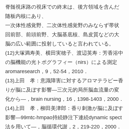
脊髄視床路の視床での終末は、後方領域を含んだ
随板内核にあり、
一次体性感覚野、二次体性感覚野のみならず帯状
回前部、前頭前野、大脳基底核、島皮質などの大
脳の広い範囲に投射していると言われている。
(12)大塚満寿美、横田実穂子、渡辺英寿：芳香浴中
の脳機能の光トポグラフィー（nirs）による測定
aromaresearch，9，52-54，2010．
(13)上田 孝：意識障害に対するアロマテラピー香
りが脳に及ぼす影響―三次元的局所脳血流量の変
化から―，brain nursing，16，1398-1403，2000．
(14)上田 孝，柳田美津郎：香り刺激が脳に及ぼす
影響―99mtc-hmpao持続静注下連続dynamic spect
法を用いて―，脳循環代謝，2，219-220，2000．