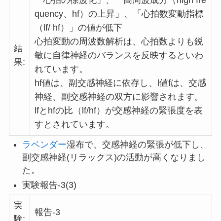
「心拍の徐波化」、「高周波成分（high fre
quency、hf）の上昇」、「心拍数変動指標
（lf/ hf）」の値が低下
心拍変動の周波数解析は、心拍数よりも鋭
結
敏に自律神経のバランスを反映するといわ
果:
れています。
hf値は、副交感神経に依存し、l値fは、交感
神経、副交感神経の双方に影響されます。
lfとhfの比（lf/hf）が交感神経の緊張度を表
すとされています。
ラベンダー
湿布で、交感神経の緊張が低下し、
副交感神経(リラックス)の活動が高くなりまし
た。
実験報告-3(3)
実
報告-3
験: