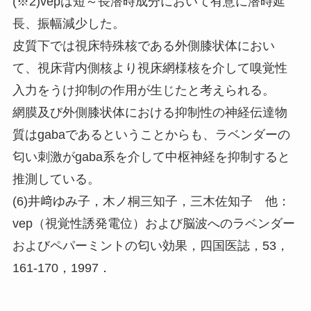
(※2)vepは短～長潜時成分において有意に潜時延
長、振幅減少した。
皮質下では視床特殊核である外側膝状体におい
て、視床背内側核より視床網様核を介して嗅覚性
入力をうけ抑制の作用が生じたと考えられる。
網膜及び外側膝状体における抑制性の神経伝達物
質はgabaであるということからも、ラベンダーの
匂い刺激がgaba系を介して中枢神経を抑制すると
推測している。
(6)井﨑ゆみ子，木ノ桐三知子，三木佐知子 他：
vep（視覚性誘発電位）および脳波へのラベンダー
およびペパーミントの匂い効果，四国医誌，53，
161-170，1997．