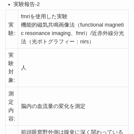
実験報告-2
fmriを使用した実験
実
機能的磁気共鳴画像法（functional magneti
験:
c resonance imaging、fmri）/近赤外線分光
法（光ポトグラフィー：nirs）
実
験
人
対
象:
測
定
脳内の血流量の変化を測定
内
容:
前頭眼窩野外側は嗅覚に深く関わっている