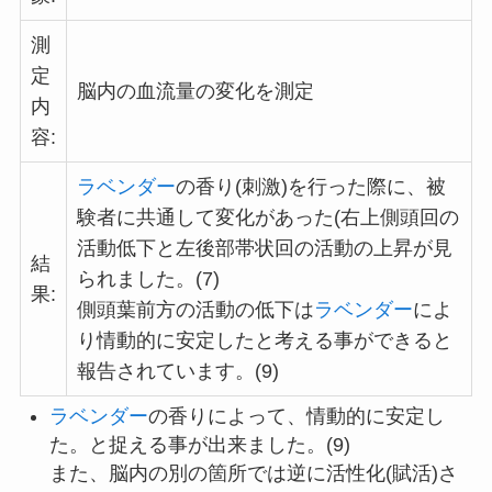
測
定
脳内の血流量の変化を測定
内
容:
ラベンダー
の香り(刺激)を行った際に、被
験者に共通して変化があった(右上側頭回の
活動低下と左後部帯状回の活動の上昇が見
結
られました。(7)
果:
側頭葉前方の活動の低下は
ラベンダー
によ
り情動的に安定したと考える事ができると
報告されています。(9)
ラベンダー
の香りによって、情動的に安定し
た。と捉える事が出来ました。(9)
また、脳内の別の箇所では逆に活性化(賦活)さ