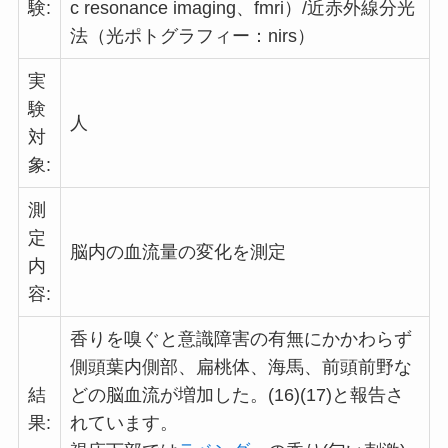
験:
c resonance imaging、fmri）/近赤外線分光
法（光ポトグラフィー：nirs）
実
験
人
対
象:
測
定
脳内の血流量の変化を測定
内
容:
香りを嗅ぐと意識障害の有無にかかわらず
側頭葉内側部、扁桃体、海馬、前頭前野な
結
どの脳血流が増加した。(16)(17)と報告さ
果:
れています。