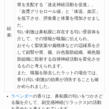
胃を支配する「迷走神経活動を促進」、
「血漿グリセロール値」と「体温、血圧」
を低下させ、摂食量と体重を増加させまし
た。
結
匂い刺激は鼻粘膜に存在する匂い受容体を
果:
介して、その情報が嗅脳に伝えられ、
おそらく梨状葉や扁桃体などの辺縁系を介
して副腎や胃、腸、白色脂肪組織、褐色脂
肪組織に投射する自律神経活動を変化させ
るものと考えられます。
また、嗅脳を除去したラットの場合では、
香り(匂い刺激)の効果が消失することも確
かめられました。
ラベンダー
の香りは、鼻粘膜の匂いをつかさど
る脳を介して、副交感神経(リラックス)の活動
を高めたと考えられています。