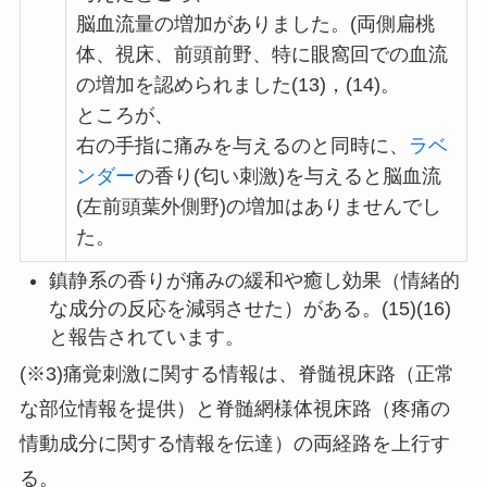
脳血流量の増加がありました。(両側扁桃
体、視床、前頭前野、特に眼窩回での血流
の増加を認められました(13)，(14)。
ところが、
右の手指に痛みを与えるのと同時に、
ラベ
ンダー
の香り(匂い刺激)を与えると脳血流
(左前頭葉外側野)の増加はありませんでし
た。
鎮静系の香りが痛みの緩和や癒し効果（情緒的
な成分の反応を減弱させた）がある。(15)(16)
と報告されています。
(※3)痛覚刺激に関する情報は、脊髄視床路（正常
な部位情報を提供）と脊髄網様体視床路（疼痛の
情動成分に関する情報を伝達）の両経路を上行す
る。