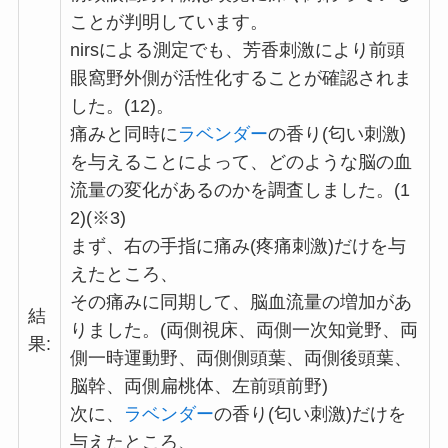
ことが判明しています。
nirsによる測定でも、芳香刺激により前頭
眼窩野外側が活性化することが確認されま
した。(12)。
痛みと同時に
ラベンダー
の香り(匂い刺激)
を与えることによって、どのような脳の血
流量の変化があるのかを調査しました。(1
2)(※3)
まず、右の手指に痛み(疼痛刺激)だけを与
えたところ、
その痛みに同期して、脳血流量の増加があ
結
りました。(両側視床、両側一次知覚野、両
果:
側一時運動野、両側側頭葉、両側後頭葉、
脳幹、両側扁桃体、左前頭前野)
次に、
ラベンダー
の香り(匂い刺激)だけを
与えたところ、