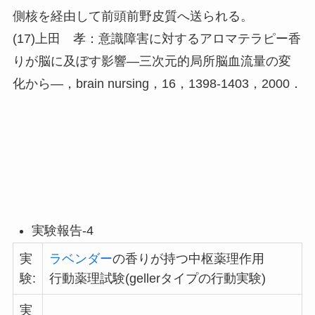
側核を経由して前頭前野皮質へ送られる。
(17)上田 孝：意識障害に対するアロマテラピー香
りが脳に及ぼす影響―三次元的局所脳血流量の変
化から―，brain nursing，16，1398-1403，2000．
実験報告-4
実
ラベンダー
の香りが持つ中枢薬理作用
験:
行動薬理試験(gellerタイプの行動実験)
実