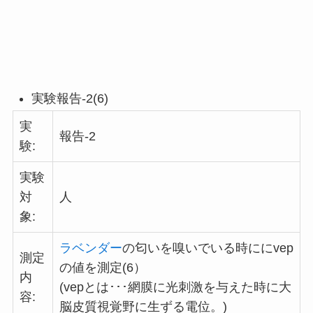
実験報告-2(6)
実
報告-2
験:
実験
対
人
象:
ラベンダー
の匂いを嗅いでいる時ににvep
測定
の値を測定(6）
内
(vepとは･･･網膜に光刺激を与えた時に大
容:
脳皮質視覚野に生ずる電位。)