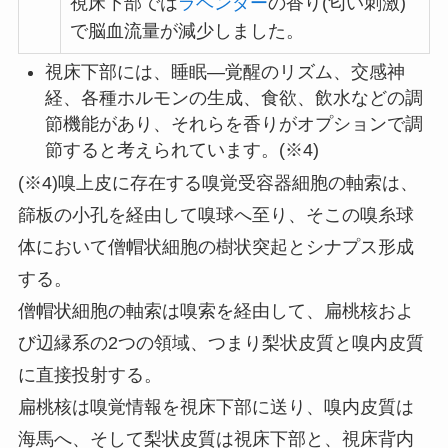
視床下部では
ラベンダー
の香り(匂い刺激)
で脳血流量が減少しました。
視床下部には、睡眠―覚醒のリズム、交感神
経、各種ホルモンの生成、食欲、飲水などの調
節機能があり、それらを香りがオプションで調
節すると考えられています。(※4)
(※4)嗅上皮に存在する嗅覚受容器細胞の軸索は、
篩板の小孔を経由して嗅球へ至り、そこの嗅糸球
体において僧帽状細胞の樹状突起とシナプス形成
する。
僧帽状細胞の軸索は嗅索を経由して、扁桃核およ
び辺縁系の2つの領域、つまり梨状皮質と嗅内皮質
に直接投射する。
扁桃核は嗅覚情報を視床下部に送り、嗅内皮質は
海馬へ、そして梨状皮質は視床下部と、視床背内