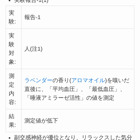
実験報告-1(1)
実
報告-1
験:
実
験
人(注1)
対
象:
測
ラベンダー
の香り(
アロマオイル
)を嗅いだ
定
直後に、「平均血圧」、「最低血圧」、
内
「唾液アミラーゼ活性」の値を測定
容:
結
測定値が低下
果:
副交感神経が優位となり、リラックスした気分