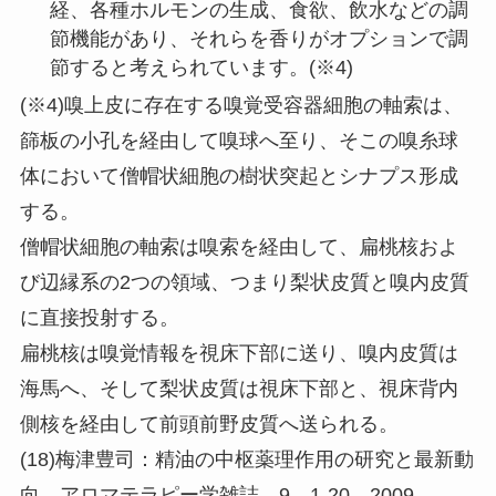
経、各種ホルモンの生成、食欲、飲水などの調
節機能があり、それらを香りがオプションで調
節すると考えられています。(※4)
(※4)嗅上皮に存在する嗅覚受容器細胞の軸索は、
篩板の小孔を経由して嗅球へ至り、そこの嗅糸球
体において僧帽状細胞の樹状突起とシナプス形成
する。
僧帽状細胞の軸索は嗅索を経由して、扁桃核およ
び辺縁系の2つの領域、つまり梨状皮質と嗅内皮質
に直接投射する。
扁桃核は嗅覚情報を視床下部に送り、嗅内皮質は
海馬へ、そして梨状皮質は視床下部と、視床背内
側核を経由して前頭前野皮質へ送られる。
(18)梅津豊司：精油の中枢薬理作用の研究と最新動
向，アロマテラピー学雑誌，9，1-20，2009．