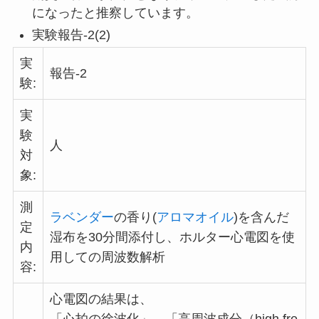
になったと推察しています。
実験報告-2(2)
実
報告-2
験:
実
験
人
対
象:
測
ラベンダー
の香り(
アロマオイル
)を含んだ
定
湿布を30分間添付し、ホルター心電図を使
内
用しての周波数解析
容:
心電図の結果は、