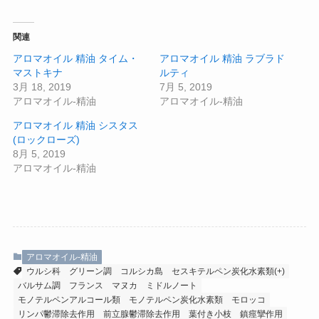
関連
アロマオイル 精油 タイム・
アロマオイル 精油 ラブラド
マストキナ
ルティ
3月 18, 2019
7月 5, 2019
アロマオイル-精油
アロマオイル-精油
アロマオイル 精油 シスタス
(ロックローズ)
8月 5, 2019
アロマオイル-精油
アロマオイル-精油
ウルシ科
グリーン調
コルシカ島
セスキテルペン炭化水素類(+)
バルサム調
フランス
マヌカ
ミドルノート
モノテルペンアルコール類
モノテルペン炭化水素類
モロッコ
リンパ鬱滞除去作用
前立腺鬱滞除去作用
葉付き小枝
鎮痙攣作用