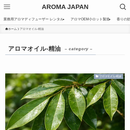
AROMA JAPAN
業務用アロマディフューザー レンタル
アロマOEM小ロット製造
香りの
ホーム
アロマオイル-精油
アロマオイル-精油
– category –
アロマオイル-精油