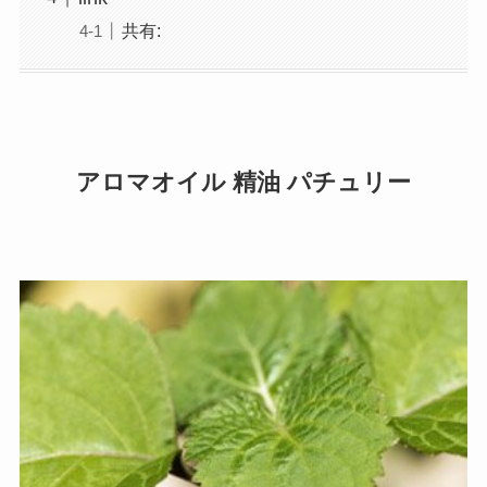
共有:
アロマオイル 精油 パチュリー