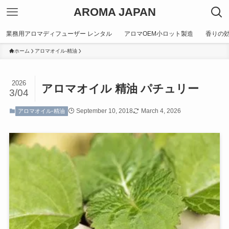
AROMA JAPAN
業務用アロマディフューザー レンタル
アロマOEM小ロット製造
香りの
ホーム
アロマオイル-精油
2026
アロマオイル 精油 パチュリー
3/04
September 10, 2018
March 4, 2026
アロマオイル-精油