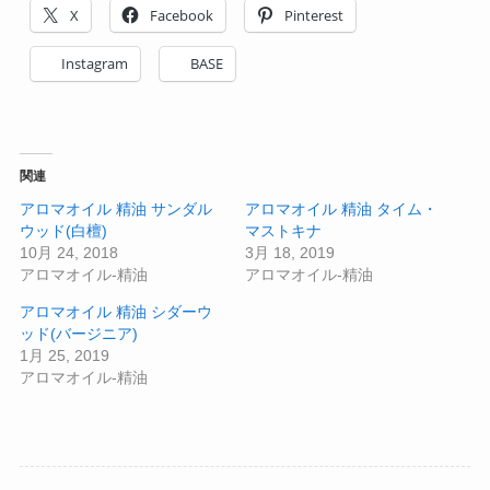
X
Facebook
Pinterest
Instagram
BASE
関連
アロマオイル 精油 サンダル
アロマオイル 精油 タイム・
ウッド(白檀)
マストキナ
10月 24, 2018
3月 18, 2019
アロマオイル-精油
アロマオイル-精油
アロマオイル 精油 シダーウ
ッド(バージニア)
1月 25, 2019
アロマオイル-精油