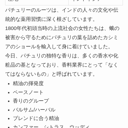
パチュリーのルーツは、インドの人々の文化や伝
統的な薬用習慣に深く根ざしています。
1800年代初頭当時の上流社会の女性たちは、蛾の
被害から守るためにパチュリの葉を詰めたカシミ
アのショールを輸入して身に着けていました。
今日、パチュリの独特な香りは、多くの香水や化
粧品の基となっており、香料業界にとって「なく
てはならないもの」と呼ばれています。
精油の揮発度
ペースノート
香りのグループ
バルサム/ハーバル
ブレンドに合う精油
カンファー、シトラス、ウッディ