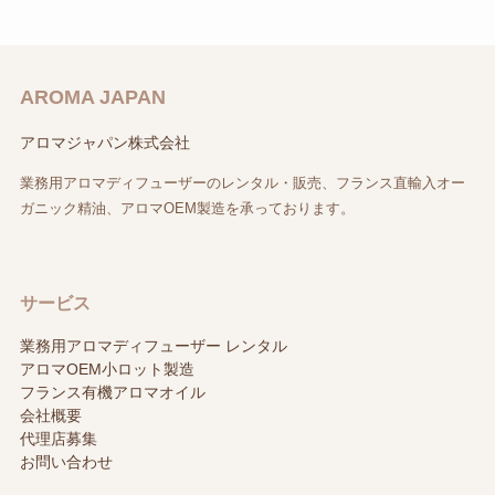
AROMA JAPAN
アロマジャパン株式会社
業務用アロマディフューザーのレンタル・販売、フランス直輸入オー
ガニック精油、アロマOEM製造を承っております。
サービス
業務用アロマディフューザー レンタル
アロマOEM小ロット製造
フランス有機アロマオイル
会社概要
代理店募集
お問い合わせ