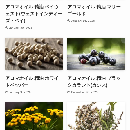
アロマオイル 精油 ベイウ
アロマオイル 精油 マリー
ェスト(ウェストインディー
ゴールド
ズ・ベイ)
January 16, 2026
January 30, 2026
アロマオイル 精油 ホワイ
アロマオイル 精油 ブラッ
トペッパー
クカラント(カシス)
January 9, 2026
December 26, 2025