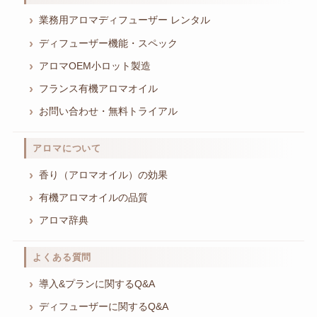
業務用アロマディフューザー レンタル
ディフューザー機能・スペック
アロマOEM小ロット製造
フランス有機アロマオイル
お問い合わせ・無料トライアル
アロマについて
香り（アロマオイル）の効果
有機アロマオイルの品質
アロマ辞典
よくある質問
導入&プランに関するQ&A
ディフューザーに関するQ&A