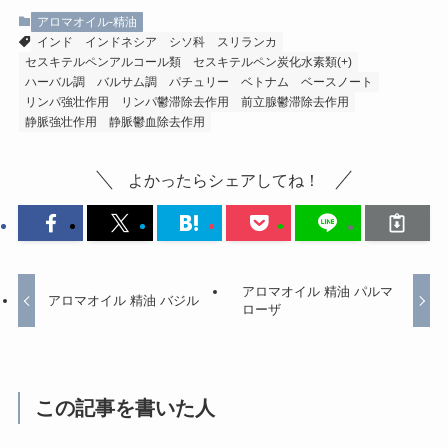
アロマオイル-精油
インド
インドネシア
シソ科
スリランカ
セスキテルペンアルコール類
セスキテルペン炭化水素類(+)
ハーバル調
バルサム調
パチュリー
ベトナム
ベースノート
リンパ強壮作用
リンパ鬱滞除去作用
前立腺鬱滞除去作用
静脈強壮作用
静脈鬱血除去作用
よかったらシェアしてね！
アロマオイル 精油 パルマ
アロマオイル 精油 バジル
ローザ
この記事を書いた人