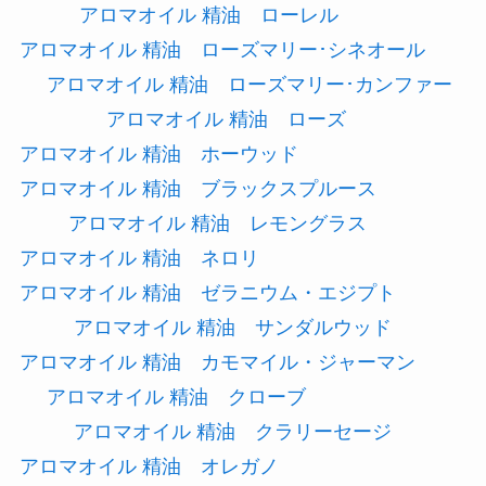
アロマオイル 精油 ローレル
アロマオイル 精油 ローズマリー･シネオール
アロマオイル 精油 ローズマリー･カンファー
アロマオイル 精油 ローズ
アロマオイル 精油 ホーウッド
アロマオイル 精油 ブラックスプルース
アロマオイル 精油 レモングラス
アロマオイル 精油 ネロリ
アロマオイル 精油 ゼラニウム・エジプト
アロマオイル 精油 サンダルウッド
アロマオイル 精油 カモマイル・ジャーマン
アロマオイル 精油 クローブ
アロマオイル 精油 クラリーセージ
アロマオイル 精油 オレガノ