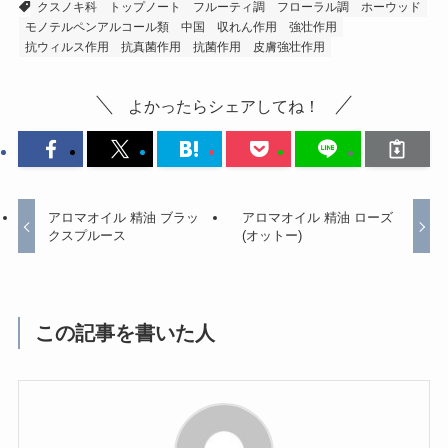
クスノキ科
トップノート
フルーティ調
フローラル調
ホーウッド
モノテルペンアルコール類
中国
収れん作用
強壮作用
抗ウィルス作用
抗真菌作用
抗菌作用
皮膚強壮作用
よかったらシェアしてね！
アロマオイル 精油 ブラッ
アロマオイル 精油 ローズ
クスプルース
(オットー)
この記事を書いた人