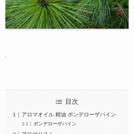
.
目次
アロマオイル 精油 ポンデローザパイン
ポンデローザパイン