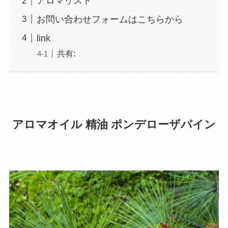
アロマリスト
お問い合わせフォームはこちらから
link
共有:
アロマオイル 精油 ポンデローザパイン