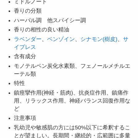
ミドルノート
香りの分類
ハーバル調 他スパイシー調
香りの相性の良い精油
ラベンダー
、
ベンゾイン
、
シナモン(樹皮)
、
サ
イプレス
含有成分
モノテルペン炭化水素類、フェノールメチルエ
ーテル類
特性
鎮痙攣作用(神経・筋肉)、抗炎症作用、鎮痛作
用、リラックス作用、神経バランス回復作用な
ど
注意事項
乳幼児や敏感肌の方には50%以下に希釈するこ
とが望ましい。長期間・継続的・広範囲に多量