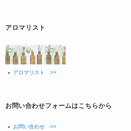
アロマリスト
アロマリスト >>
お問い合わせフォームはこちらから
お問い合わせ >>