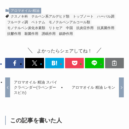
アロマオイル-精油
クスノキ科
テルペン系アルデヒド類
トップノート
ハーバル調
フルーティ調
ベトナム
モノテルペンアルコール類
モノテルペン炭化水素類
リトセア
中国
抗炎症作用
抗真菌作用
抗鬱作用
殺菌作用
誘眠作用
鎮静作用
よかったらシェアしてね！
アロマオイル 精油 スパイ
クラベンダー(ラベンダー
アロマオイル 精油 レモン
スピカ)
この記事を書いた人