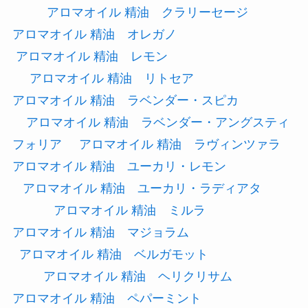
アロマオイル 精油 クラリーセージ
アロマオイル 精油 オレガノ
アロマオイル 精油 レモン
アロマオイル 精油 リトセア
アロマオイル 精油 ラベンダー・スピカ
アロマオイル 精油 ラベンダー・アングスティ
フォリア
アロマオイル 精油 ラヴィンツァラ
アロマオイル 精油 ユーカリ・レモン
アロマオイル 精油 ユーカリ・ラディアタ
アロマオイル 精油 ミルラ
アロマオイル 精油 マジョラム
アロマオイル 精油 ベルガモット
アロマオイル 精油 ヘリクリサム
アロマオイル 精油 ペパーミント