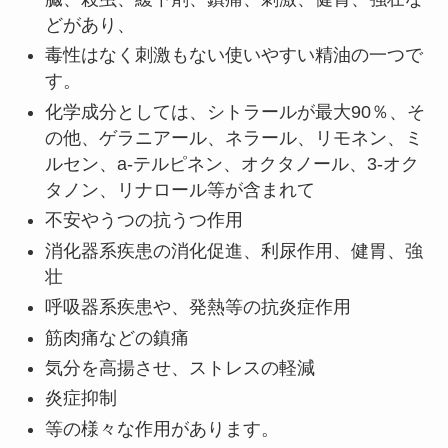
どがあり、
毒性はなく刺激もない使いやすい精油の一つで
す。
化学成分としては、シトラールが最大90％、そ
の他、ゲラニアール、ネラール、リモネン、ミ
ルセン、a-テルピネン、オクタノール、3-オク
タノン、リナロール等が含まれて
不安やうつの抗うつ作用
消化器系疾患の消化促進、利尿作用、健胃、強
壮
呼吸器系疾患や、発熱等の抗炎症作用
筋肉痛などの鎮痛
気分を高揚させ、ストレスの軽減
炎症抑制
等の様々な作用があります。