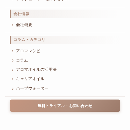
会社情報
会社概要
コラム・カテゴリ
アロマレシピ
コラム
アロマオイルの活用法
キャリアオイル
ハーブウォーター
無料トライアル・お問い合わせ