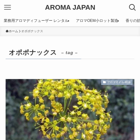
AROMA JAPAN
業務用アロマディフューザー レンタル
アロマOEM小ロット製造
香りの
ホーム
オポポナックス
オポポナックス
– tag –
アロマオイル-精油