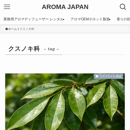
AROMA JAPAN
業務用アロマディフューザー レンタル
アロマOEM小ロット製造
香りの
ホーム
クスノキ科
クスノキ科
– tag –
アロマオイル-精油