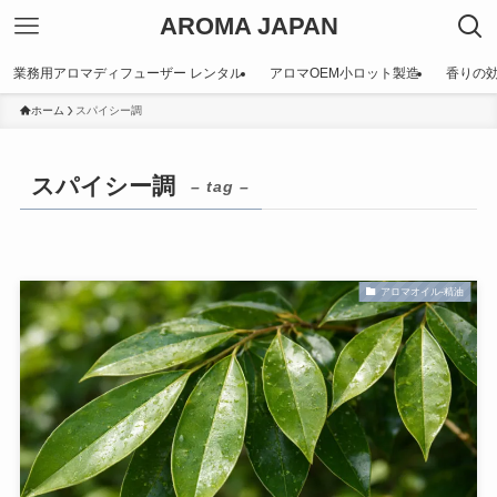
AROMA JAPAN
業務用アロマディフューザー レンタル
アロマOEM小ロット製造
香りの
ホーム
スパイシー調
スパイシー調
– tag –
アロマオイル-精油