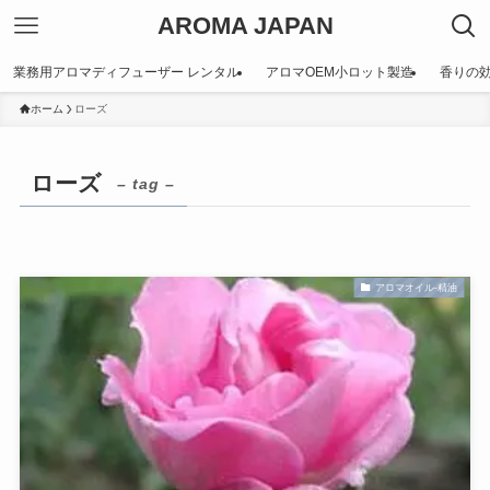
AROMA JAPAN
業務用アロマディフューザー レンタル
アロマOEM小ロット製造
香りの
ホーム
ローズ
ローズ
– tag –
アロマオイル-精油