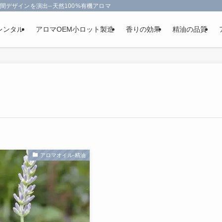
間デザインを演出--天然100%有機アロマオイルを使用-フランス政府認定
レンタル
アロマOEM小ロット製造
香りの効果
精油の品質
アロマオイル-精油