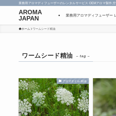
業務用アロマディフューザーのレンタルサービス OEMアロマ製作,空
AROMA
業務用アロマディフューザー 
JAPAN
ホーム
ワームシード精油
ワームシード精油
– tag –
アロマオイル-精油