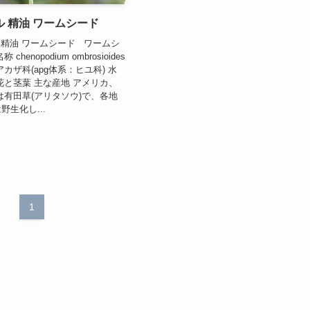
 精油 ワームシード
ル 精油 ワームシード ワームシ
henopodium ombrosioides
カザ科(apg体系：ヒユ科) 水
花と茎葉 主な産地 アメリカ、
は有田草(アリタソウ)で、各地
生化し...
1