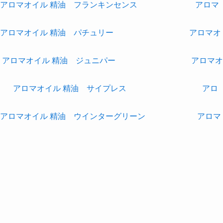
アロマオイル 精油 フランキンセンス
アロマ
アロマオイル 精油 パチュリー
アロマオ
アロマオイル 精油 ジュニパー
アロマオ
アロマオイル 精油 サイプレス
アロ
アロマオイル 精油 ウインターグリーン
アロマ