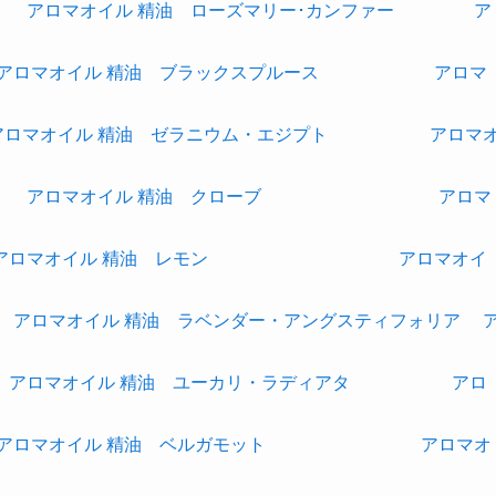
アロマオイル 精油 ローズマリー･カンファー
ア
アロマオイル 精油 ブラックスプルース
アロマ
アロマオイル 精油 ゼラニウム・エジプト
アロマ
アロマオイル 精油 クローブ
アロマ
アロマオイル 精油 レモン
アロマオイ
アロマオイル 精油 ラベンダー・アングスティフォリア
アロマオイル 精油 ユーカリ・ラディアタ
アロ
アロマオイル 精油 ベルガモット
アロマオ