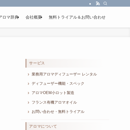
アロマ辞典
会社概要
無料トライアル＆お問い合わせ
サービス
業務用アロマディフューザー レンタル
ディフューザー機能・スペック
アロマOEM小ロット製造
フランス有機アロマオイル
お問い合わせ・無料トライアル
アロマについて