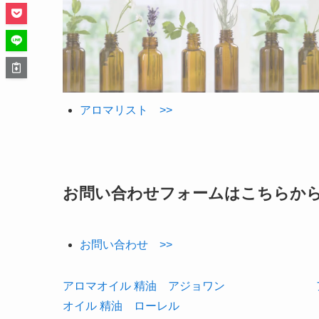
アロマリスト >>
お問い合わせフォームはこちらか
お問い合わせ >>
アロマオイル 精油 アジョワン
オイル 精油 ローレル