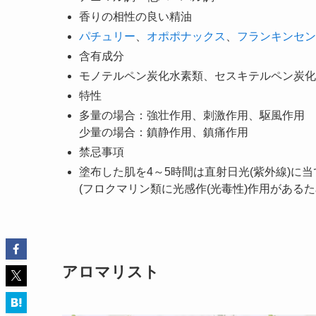
香りの相性の良い精油
パチュリー
、
オポポナックス
、
フランキンセン
含有成分
モノテルペン炭化水素類、セスキテルペン炭化
特性
多量の場合：強壮作用、刺激作用、駆風作用
少量の場合：鎮静作用、鎮痛作用
禁忌事項
塗布した肌を4～5時間は直射日光(紫外線)に
(フロクマリン類に光感作(光毒性)作用があるた
アロマリスト