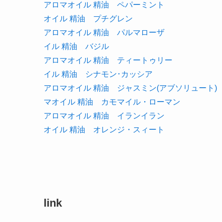
アロマオイル 精油 ペパーミント
オイル 精油 プチグレン
アロマオイル 精油 パルマローザ
イル 精油 バジル
アロマオイル 精油 ティートゥリー
イル 精油 シナモン･カッシア
アロマオイル 精油 ジャスミン(アブソリュート)
マオイル 精油 カモマイル・ローマン
アロマオイル 精油 イランイラン
オイル 精油 オレンジ・スィート
link