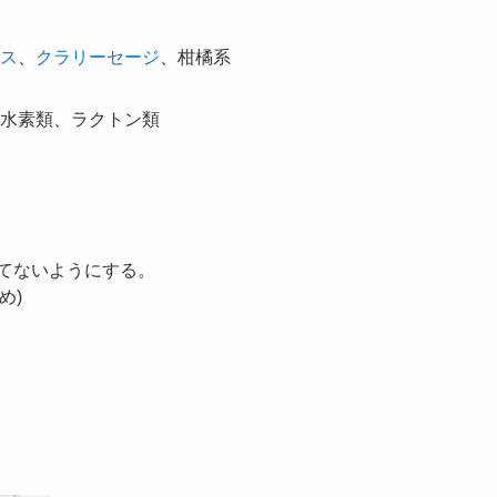
ス
、
クラリーセージ
、柑橘系
水素類、ラクトン類
当てないようにする。
め)