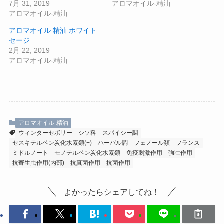
7月 31, 2019
アロマオイル-精油
アロマオイル-精油
アロマオイル 精油 ホワイト
セージ
2月 22, 2019
アロマオイル-精油
アロマオイル-精油
ウィンターセボリー
シソ科
スパイシー調
セスキテルペン炭化水素類(+)
ハーバル調
フェノール類
フランス
ミドルノート
モノテルペン炭化水素類
免疫刺激作用
強壮作用
抗寄生虫作用(内部)
抗真菌作用
抗菌作用
よかったらシェアしてね！