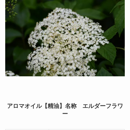
アロマオイル【精油】名称 エルダーフラワ
ー