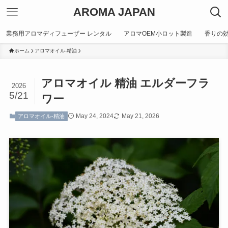
AROMA JAPAN
業務用アロマディフューザー レンタル
アロマOEM小ロット製造
香りの
ホーム
アロマオイル-精油
アロマオイル 精油 エルダーフラ
2026
5/21
ワー
May 24, 2024
May 21, 2026
アロマオイル-精油