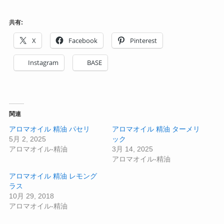
共有:
X
Facebook
Pinterest
Instagram
BASE
関連
アロマオイル 精油 パセリ
アロマオイル 精油 ターメリ
5月 2, 2025
ック
アロマオイル-精油
3月 14, 2025
アロマオイル-精油
アロマオイル 精油 レモング
ラス
10月 29, 2018
アロマオイル-精油