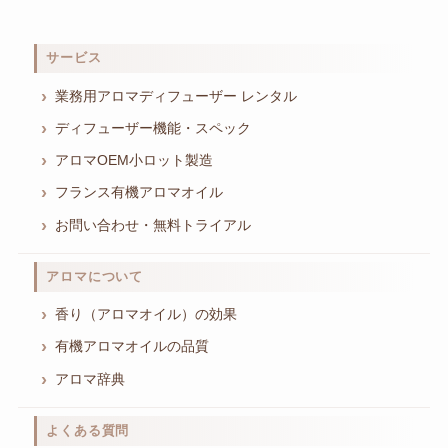
サービス
業務用アロマディフューザー レンタル
ディフューザー機能・スペック
アロマOEM小ロット製造
フランス有機アロマオイル
お問い合わせ・無料トライアル
アロマについて
香り（アロマオイル）の効果
有機アロマオイルの品質
アロマ辞典
よくある質問