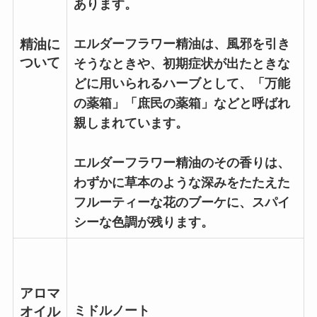
あります。
精油に
エルダーフラワー精油は、風邪を引き
ついて
そうなときや、初期症状が出たときな
どに用いられるハーブとして、「万能
の薬箱」「庶民の薬箱」などと呼ばれ
親しまれています。
エルダーフラワー精油のその香りは、
わずかに草本のような深みをたたえた
フルーティーな花のブーケに、スパイ
シーな色調が残ります。
アロマ
ミドルノート
オイル