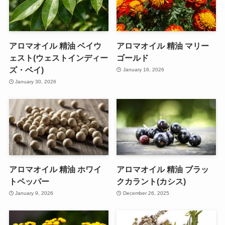
アロマオイル 精油 ベイウ
アロマオイル 精油 マリー
ェスト(ウェストインディー
ゴールド
ズ・ベイ)
January 16, 2026
January 30, 2026
アロマオイル 精油 ホワイ
アロマオイル 精油 ブラッ
トペッパー
クカラント(カシス)
January 9, 2026
December 26, 2025