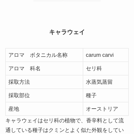
キャラウェイ
アロマ ボタニカル名称
carum carvi
アロマ 科名
セリ科
採取方法
水蒸気蒸留
採取部位
種子
産地
オーストリア
キャラウェイはセリ科の植物で、香辛料として流
通している種子はクミンとよく似た外観をしてい