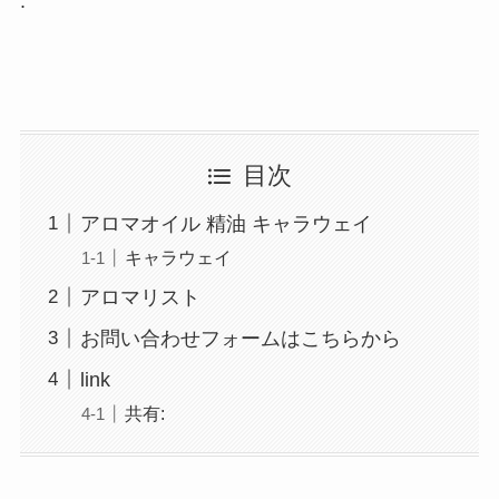
.
目次
アロマオイル 精油 キャラウェイ
キャラウェイ
アロマリスト
お問い合わせフォームはこちらから
link
共有: