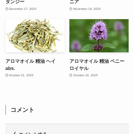
タンジー
ニア
December 17, 2025
November 19, 2025
アロマオイル 精油 ヘイ
アロマオイル 精油 ペニー
abs.
ロイヤル
October 31, 2025
October 16, 2025
コメント