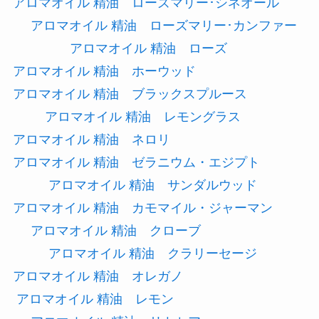
アロマオイル 精油 ローズマリー･シネオール
アロマオイル 精油 ローズマリー･カンファー
アロマオイル 精油 ローズ
アロマオイル 精油 ホーウッド
アロマオイル 精油 ブラックスプルース
アロマオイル 精油 レモングラス
アロマオイル 精油 ネロリ
アロマオイル 精油 ゼラニウム・エジプト
アロマオイル 精油 サンダルウッド
アロマオイル 精油 カモマイル・ジャーマン
アロマオイル 精油 クローブ
アロマオイル 精油 クラリーセージ
アロマオイル 精油 オレガノ
アロマオイル 精油 レモン