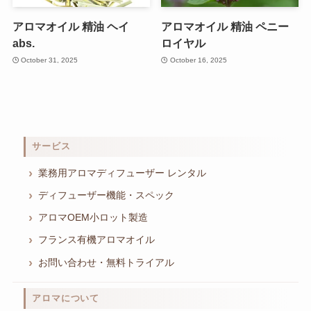
アロマオイル 精油 ヘイ
アロマオイル 精油 ペニー
abs.
ロイヤル
October 31, 2025
October 16, 2025
サービス
業務用アロマディフューザー レンタル
ディフューザー機能・スペック
アロマOEM小ロット製造
フランス有機アロマオイル
お問い合わせ・無料トライアル
アロマについて