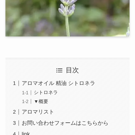
目次
アロマオイル 精油 シトロネラ
シトロネラ
▼概要
アロマリスト
お問い合わせフォームはこちらから
link