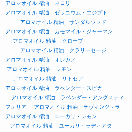
アロマオイル 精油 ネロリ
アロマオイル 精油 ゼラニウム・エジプト
アロマオイル 精油 サンダルウッド
アロマオイル 精油 カモマイル・ジャーマン
アロマオイル 精油 クローブ
アロマオイル 精油 クラリーセージ
アロマオイル 精油 オレガノ
アロマオイル 精油 レモン
アロマオイル 精油 リトセア
アロマオイル 精油 ラベンダー・スピカ
アロマオイル 精油 ラベンダー・アングスティ
フォリア
アロマオイル 精油 ラヴィンツァラ
アロマオイル 精油 ユーカリ・レモン
アロマオイル 精油 ユーカリ・ラディアタ