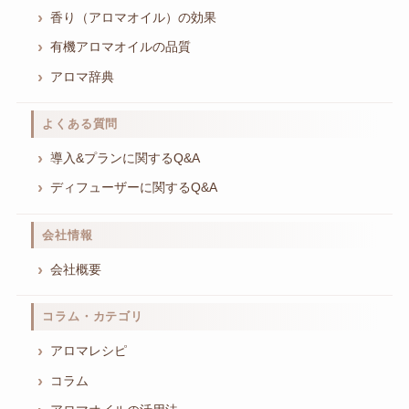
香り（アロマオイル）の効果
有機アロマオイルの品質
アロマ辞典
よくある質問
導入&プランに関するQ&A
ディフューザーに関するQ&A
会社情報
会社概要
コラム・カテゴリ
アロマレシピ
コラム