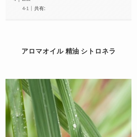
共有:
アロマオイル 精油 シトロネラ