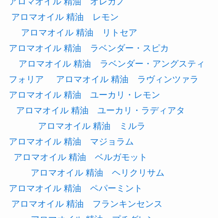
アロマオイル 精油 オレガノ
アロマオイル 精油 レモン
アロマオイル 精油 リトセア
アロマオイル 精油 ラベンダー・スピカ
アロマオイル 精油 ラベンダー・アングスティ
フォリア
アロマオイル 精油 ラヴィンツァラ
アロマオイル 精油 ユーカリ・レモン
アロマオイル 精油 ユーカリ・ラディアタ
アロマオイル 精油 ミルラ
アロマオイル 精油 マジョラム
アロマオイル 精油 ベルガモット
アロマオイル 精油 ヘリクリサム
アロマオイル 精油 ペパーミント
アロマオイル 精油 フランキンセンス