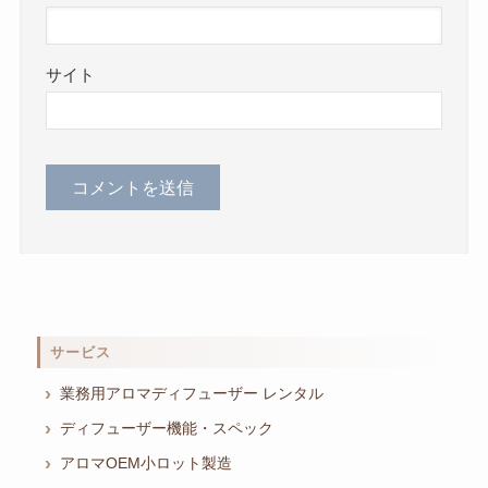
サイト
サービス
業務用アロマディフューザー レンタル
ディフューザー機能・スペック
アロマOEM小ロット製造