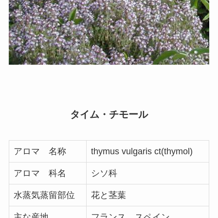
タイム・チモール
アロマ 名称
thymus vulgaris ct(thymol)
アロマ 科名
シソ科
水蒸気蒸留部位
花と茎葉
主な産地
フランス、スペイン