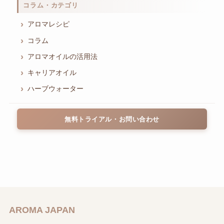
コラム・カテゴリ
アロマレシピ
コラム
アロマオイルの活用法
キャリアオイル
ハーブウォーター
無料トライアル・お問い合わせ
AROMA JAPAN