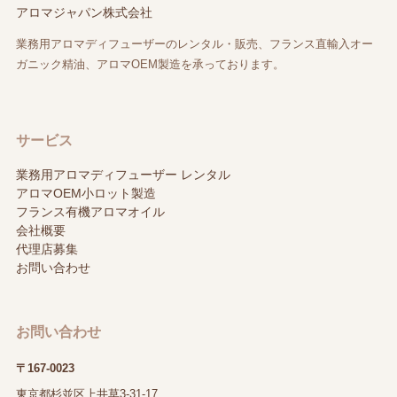
アロマジャパン株式会社
業務用アロマディフューザーのレンタル・販売、フランス直輸入オー
ガニック精油、アロマOEM製造を承っております。
サービス
業務用アロマディフューザー レンタル
アロマOEM小ロット製造
フランス有機アロマオイル
会社概要
代理店募集
お問い合わせ
お問い合わせ
〒167-0023
東京都杉並区上井草3-31-17