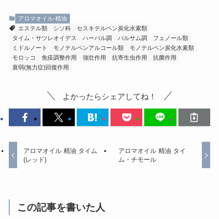
アロマオイル-精油
エステル類
シソ科
セスキテルペン炭化水素類
タイム・サツレオイデス
ハーバル調
バルサム調
フェノール類
ミドルノート
モノテルペンアルコール類
モノテルペン炭化水素類
モロッコ
免疫調整作用
強壮作用
抗寄生虫作用
抗菌作用
衰弱(無力症)回復作用
よかったらシェアしてね！
アロマオイル 精油 タイム
アロマオイル 精油 タイ
(レッド)
ム・チモール
この記事を書いた人