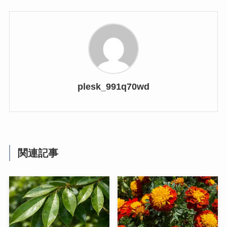
plesk_991q70wd
関連記事