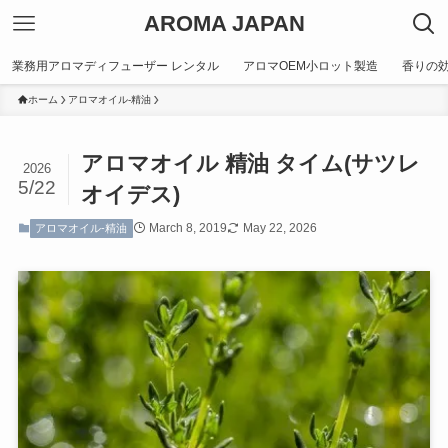
AROMA JAPAN
業務用アロマディフューザー レンタル
アロマOEM小ロット製造
香りの
ホーム
アロマオイル-精油
アロマオイル 精油 タイム(サツレ
2026
5/22
オイデス)
March 8, 2019
May 22, 2026
アロマオイル-精油