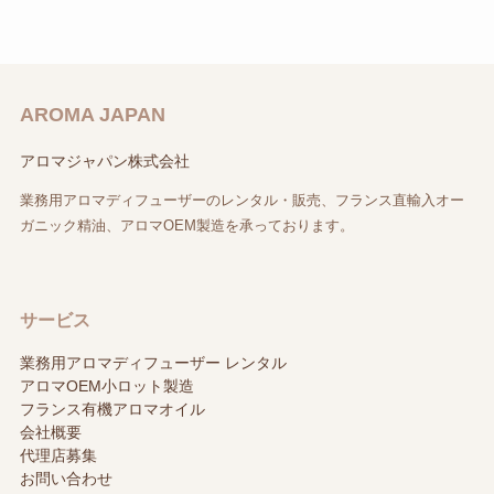
AROMA JAPAN
アロマジャパン株式会社
業務用アロマディフューザーのレンタル・販売、フランス直輸入オー
ガニック精油、アロマOEM製造を承っております。
サービス
業務用アロマディフューザー レンタル
アロマOEM小ロット製造
フランス有機アロマオイル
会社概要
代理店募集
お問い合わせ