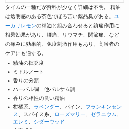
タイムの一種だが資料が少なく詳細は不明。 精油
は透明感のある茶色でほろ苦い薬品臭がある。
ユ
ーカリレモン
の精油と組み合わせると鎮痛作用に
相乗効果があり、腰痛、リウマチ、関節痛、など
の痛みに効果的。免疫刺激作用もあり、高齢者の
ケアにも適する。
精油の揮発度
ミドルノート
香りの分類
ハーバル調 他バルサム調
香りの相性の良い精油
柑橘系、
ラベンダー
、パイン、
フランキンセン
ス
、スパイス系、
ローズマリー
、
ゼラニウム
、
エレミ
、
シダーウッド