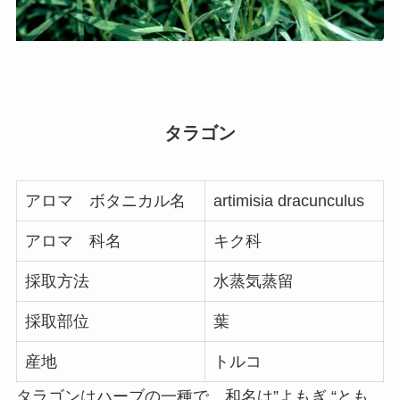
タラゴン
アロマ ボタニカル名
artimisia dracunculus
アロマ 科名
キク科
採取方法
水蒸気蒸留
採取部位
葉
産地
トルコ
タラゴンはハーブの一種で、和名は”よもぎ “とも