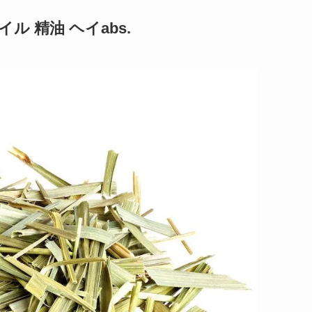
ル 精油 ヘイabs.