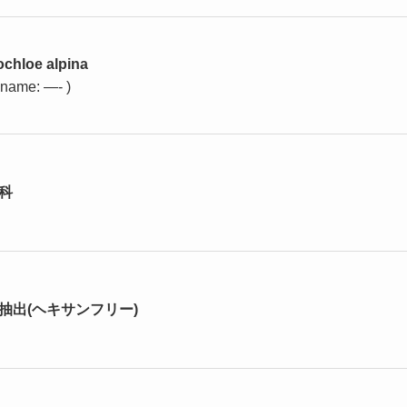
ochloe alpina
i name: —- )
科
抽出(ヘキサンフリー)