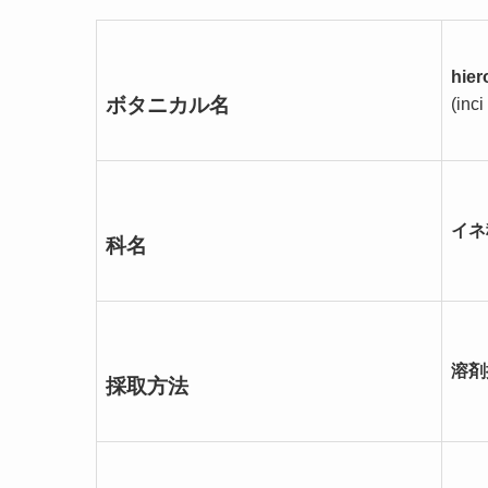
hier
ボタニカル名
(inc
イネ
科名
溶剤
採取方法