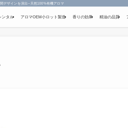
間デザインを演出--天然100%有機アロマオイルを使用-フランス政府認定
レンタル
アロマOEM小ロット製造
香りの効果
精油の品質
.