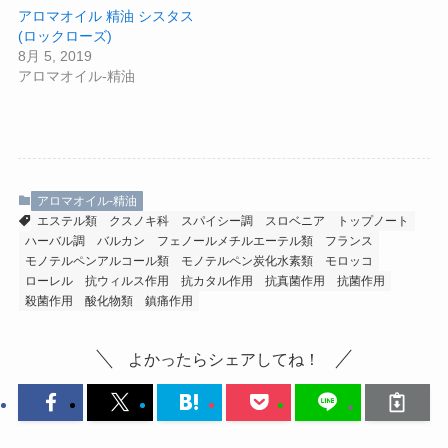
アロマオイル 精油 シスタス
(ロックローズ)
8月 5, 2019
アロマオイル-精油
アロマオイル-精油
エステル類
クスノキ科
スパイシー調
スロベニア
トップノート
ハーバル調
バルカン
フェノールメチルエーテル類
フランス
モノテルペンアルコール類
モノテルペン炭化水素類
モロッコ
ローレル
抗ウィルス作用
抗カタル作用
抗真菌作用
抗菌作用
殺菌作用
酸化物類
鎮痛作用
よかったらシェアしてね！