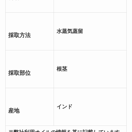
水蒸気蒸留
採取方法
根茎
採取部位
インド
産地