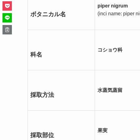
piper nigrum
ボタニカル名
(inci name: piper n
コショウ科
科名
水蒸気蒸留
採取方法
果実
採取部位