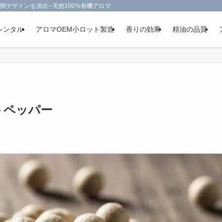
間デザインを演出--天然100%有機アロマオイルを使用-フランス政府認定
レンタル
アロマOEM小ロット製造
香りの効果
精油の品質
トペッパー