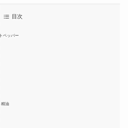
目次
ー
トペッパー
う精油