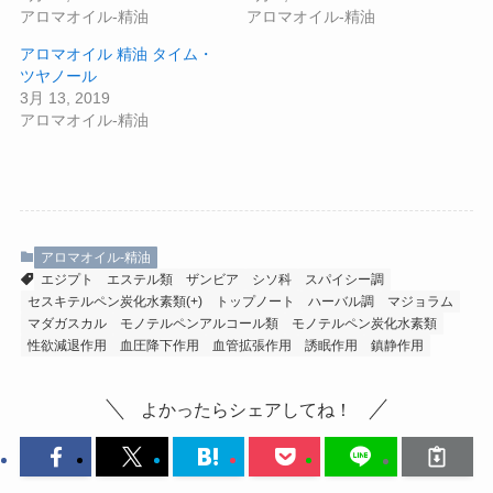
アロマオイル-精油
アロマオイル-精油
アロマオイル 精油 タイム・
ツヤノール
3月 13, 2019
アロマオイル-精油
アロマオイル-精油
エジプト
エステル類
ザンビア
シソ科
スパイシー調
セスキテルペン炭化水素類(+)
トップノート
ハーバル調
マジョラム
マダガスカル
モノテルペンアルコール類
モノテルペン炭化水素類
性欲減退作用
血圧降下作用
血管拡張作用
誘眠作用
鎮静作用
よかったらシェアしてね！