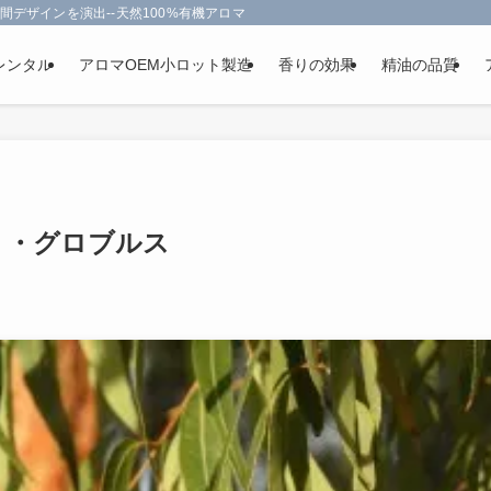
間デザインを演出--天然100%有機アロマオイルを使用-フランス政府認定
レンタル
アロマOEM小ロット製造
香りの効果
精油の品質
リ・グロブルス