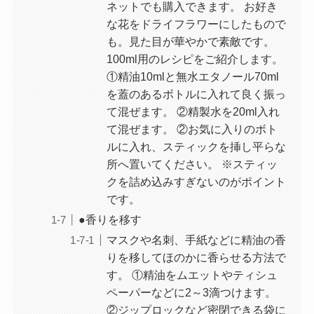
ネットでも購入できます。 お好き
な花をドライフラワーにしたもので
も。見た目が華やかで素敵です。
100ml用のレシピをご紹介します。
①精油10mlと無水エタノール70ml
を蓋のあるボトルに入れて良く振っ
て混ぜます。 ②精製水を20ml入れ
て混ぜます。 ②お気に入りのボト
ルに入れ、スティックを挿し平らな
所へ置いてください。 ※スティッ
クを詰め込みすぎないのがポイント
です。
●香りを移す
マスクや名刺、手紙などに精油の香
りを移してほのかに香らせる方法で
す。 ①精油をムエットやティシュ
ペーパーなどに2～3滴つけます。
②ジップロックなど密閉できる袋に