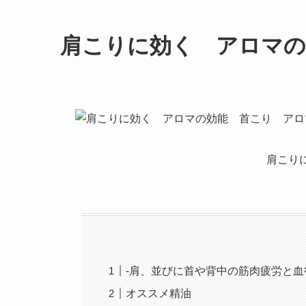
肩こりに効く アロマの
肩こり
-肩、並びに首や背中の筋肉疲労と血
オススメ精油