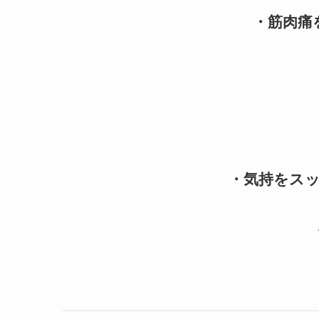
・
筋肉痛
・
気持をス