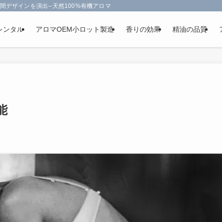
間デザインを演出--天然100%有機アロマオイルを使用-フランス政府認定
レンタル
アロマOEM小ロット製造
香りの効果
精油の品質
能