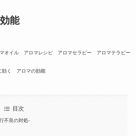
効能
に効く アロマの効能
目次
行不良の対処-