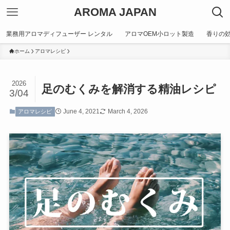
AROMA JAPAN
業務用アロマディフューザー レンタル
アロマOEM小ロット製造
香りの
ホーム
アロマレシピ
2026
足のむくみを解消する精油レシピ
3/04
June 4, 2021
March 4, 2026
アロマレシピ