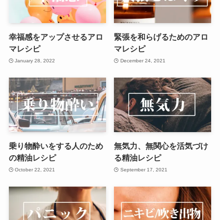
幸福感をアップさせるアロ
緊張を和らげるためのアロ
マレシピ
マレシピ
January 28, 2022
December 24, 2021
乗り物酔いをする人のため
無気力、無関心を活気づけ
の精油レシピ
る精油レシピ
October 22, 2021
September 17, 2021