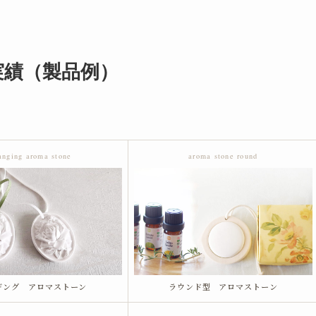
実績（製品例）
anging aroma stone
aroma stone round
ギング アロマストーン
ラウンド型 アロマストーン