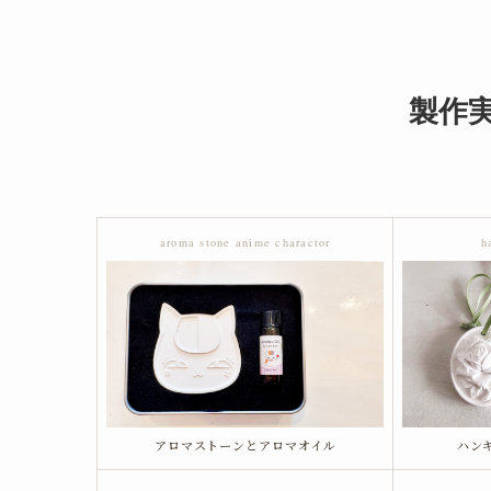
製作
aroma stone anime charactor
h
アロマストーンとアロマオイル
ハン