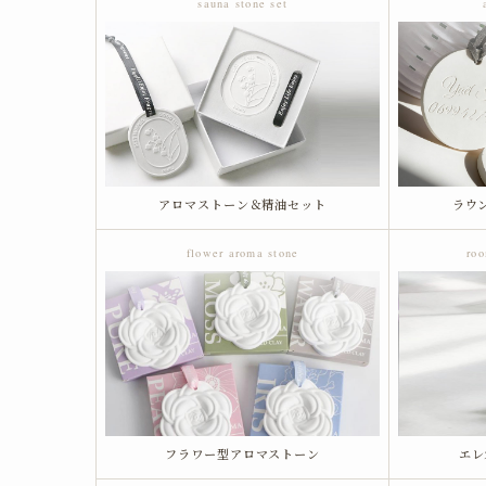
sauna stone set
アロマストーン＆精油セット
ラウ
flower aroma stone
roo
フラワー型アロマストーン
エレ