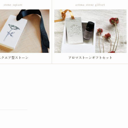
stone square
aroma stone giftset
スクエア型ストーン
アロマストーンギフトセット