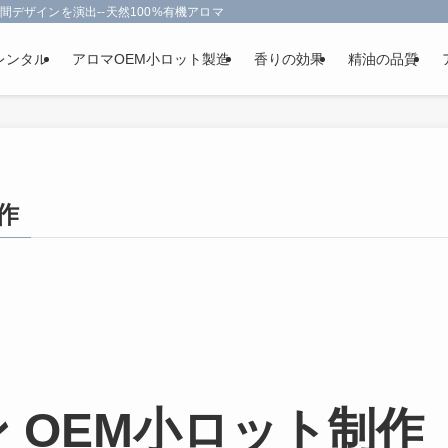
間デザインを演出--天然100%有機アロマオイルを使用-フランス政府認定
レンタル
アロマOEM小ロット製造
香りの効果
精油の品質
作
 OEM小ロット制作