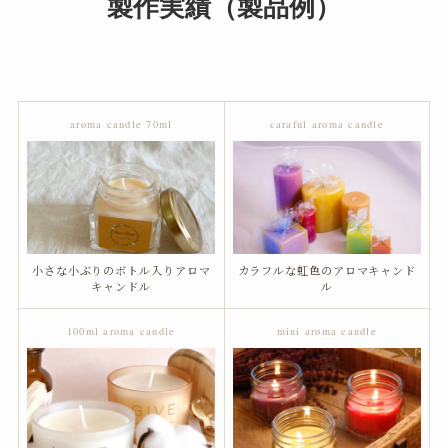
製作実績（製品例）
aroma candle 70ml
caraful aroma candle
小さな小ぶりのボトル入りアロマ
カラフルな虹色のアロマキャンド
キャンドル
ル
100ml aroma candle
mini aroma candle