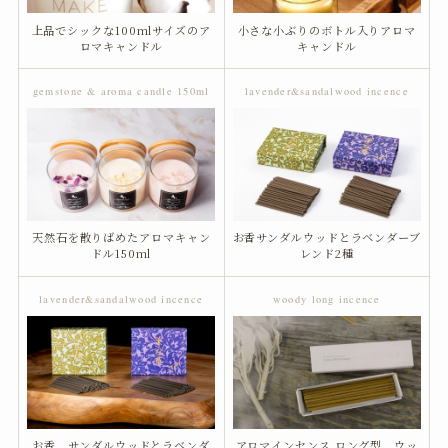
上品でシックな100mlサイズのア
小さな小ぶりのボトル入りアロマ
ロマキャンドル
キャンドル
gemstone & aroma candle 150ml
lavender&sandalwood incence
天然石を散りばめたアロマキャン
お香サンダルウッドとラベンダーブ
ドル150ml
レンド2種
lavender&sandalwood incence
woody long incence
お香 サンダルウッドとラベンダ
アロマインセンス ロング型 ウッ