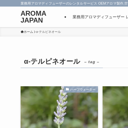
業務用アロマディフューザーのレンタルサービス OEMアロマ製作,空
AROMA
業務用アロマディフューザー 
JAPAN
ホーム
α-テルピネオール
α-テルピネオール
– tag –
ハーブウォーター