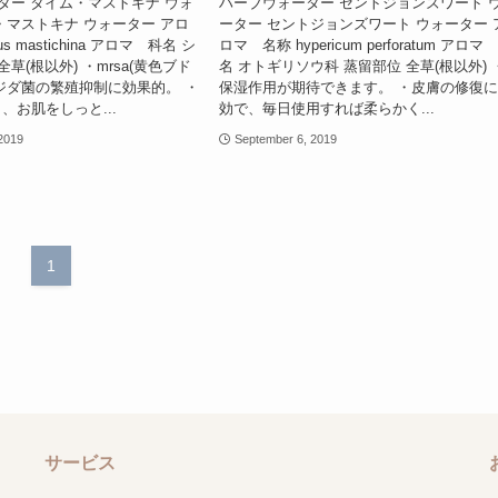
ーター タイム・マストキナ ウォ
ハーブウォーター セントジョンズワート 
・マストキナ ウォーター アロ
ーター セントジョンズワート ウォーター 
s mastichina アロマ 科名 シ
ロマ 名称 hypericum perforatum アロマ
全草(根以外) ・mrsa(黄色ブド
名 オトギリソウ科 蒸留部位 全草(根以外) 
ジダ菌の繁殖抑制に効果的。 ・
保湿作用が期待できます。 ・皮膚の修復
、お肌をしっと...
効で、毎日使用すれば柔らかく...
2019
September 6, 2019
1
サービス