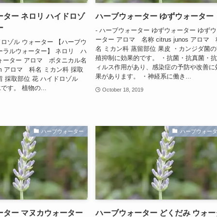
ター ネロリ ハイドロゾ
ハーブウォーター ゆずウォーター
ー
- ハーブウォーター ゆずウォーター ゆず
ーター アロマ 名称 citrus junos アロマ
ロゾル ウォーター 【ハーブウ
名 ミカン科 蒸留部位 果皮 ・カンジダ菌
ーラルウォーター】 ネロリ ハ
殖抑制に効果的です。 ・抗菌・抗真菌・
ォーター アロマ ボタニカル名
ィルス作用があり、感染症の予防や改善に
antium アロマ 科名 ミカン科 採取
果があります。 ・神経系に働き...
留 採取部位 花 ハイドロゾル
す。 植物の...
October 18, 2019
ハーブウォーター
ハーブウォー
ーター マヌカウォーター
ハーブウォーター どくだみ ウォー