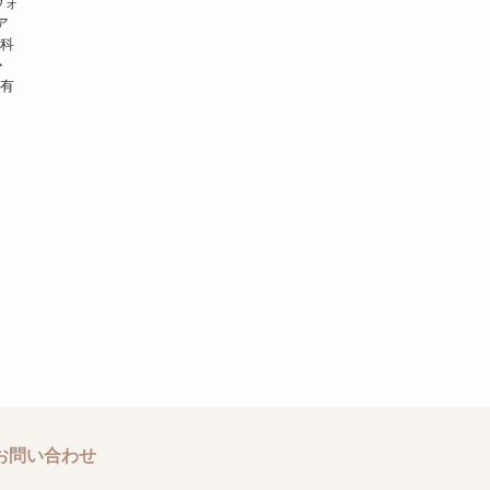
ウォ
ア
 科
・
に有
お問い合わせ