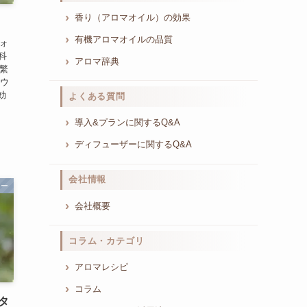
香り（アロマオイル）の効果
有機アロマオイルの品質
ウォ
 科
アロマ辞典
の繁
抗ウ
効
よくある質問
導入&プランに関するQ&A
ディフューザーに関するQ&A
会社情報
ター
会社概要
コラム・カテゴリ
アロマレシピ
コラム
タ