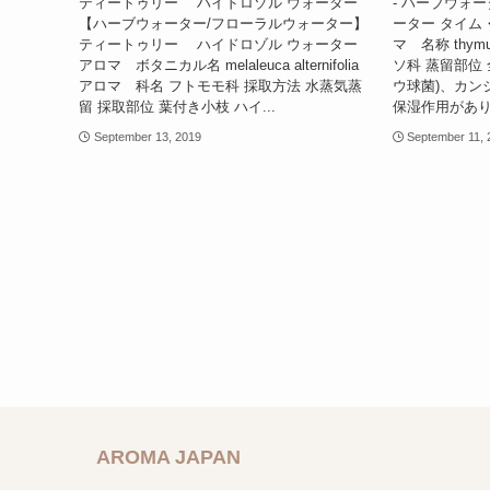
ティートゥリー ハイドロゾル ウォーター
- ハーブウォ
【ハーブウォーター/フローラルウォーター】
ーター タイム
ティートゥリー ハイドロゾル ウォーター
マ 名称 thymu
アロマ ボタニカル名 melaleuca alternifolia
ソ科 蒸留部位 
アロマ 科名 フトモモ科 採取方法 水蒸気蒸
ウ球菌)、カン
留 採取部位 葉付き小枝 ハイ...
保湿作用があり
September 13, 2019
September 11, 
AROMA JAPAN