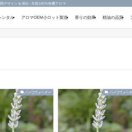
間デザインを演出--天然100%有機アロマオイルを使用-フランス政府認定
レンタル
アロマOEM小ロット製造
香りの効果
精油の品質
ハーブウォーター
ハーブウォー