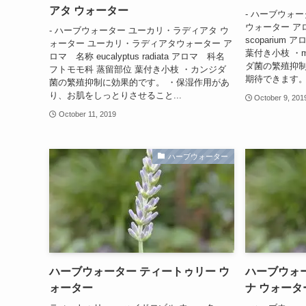
アタ ウォーター
- ハーブウォ
ウォーター アロマ
- ハーブウォーター ユーカリ・ラディアタ ウ
scoparium
ォーター ユーカリ・ラディアタウォーター ア
葉付き小枝 ・m
ロマ 名称 eucalyptus radiata アロマ 科名
ダ菌の繁殖抑制
フトモモ科 蒸留部位 葉付き小枝 ・カンジダ
期待できます。
菌の繁殖抑制に効果的です。 ・保湿作用があ
り、お肌をしっとりさせること...
October 9, 201
October 11, 2019
ハーブウォーター
ハーブウォーター ティートゥリー ウ
ハーブウォ
ォーター
ナ ウォータ