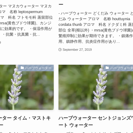
ー
ーター マヌカウォーター マヌカ
 名称 leptospermum
- ハーブウォーター どくだみ ウォーター 
 アロマ 科名 フトモモ科 蒸留部位
だみ ウォーター アロマ 名称 houttuynia
rsa(黄色ブドウ球菌)、カンジ
cordata thunb アロマ 科名 ドクダミ科 
に効果的です。 ・保湿作用が
部位 全草(根以外) ・mrsa(黄色ブドウ球菌
 ・抗菌・抗真菌・抗...
繁殖抑制に効果が期待できます。 ・鎮痛
用、鎮静作用、抗炎症作用があり...
9
September 27, 2019
ハーブウォーター
ハーブウォー
ーター タイム・マストキ
ハーブウォーター セントジョンズ
ー
ート ウォーター