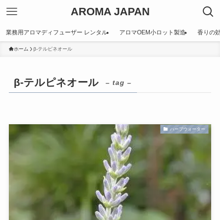
AROMA JAPAN
業務用アロマディフューザー レンタル
アロマOEM小ロット製造
香りの
ホーム
β-テルピネオール
β-テルピネオール
– tag –
ハーブウォーター