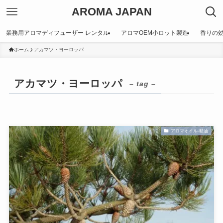
AROMA JAPAN
業務用アロマディフューザー レンタル
アロマOEM小ロット製造
香りの
ホーム
アカマツ・ヨーロッパ
アカマツ・ヨーロッパ
– tag –
アロマオイル-精油