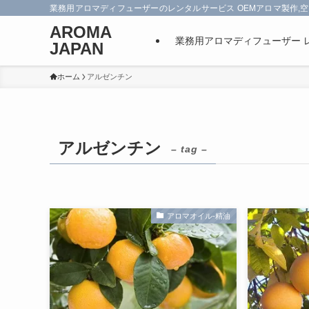
業務用アロマディフューザーのレンタルサービス OEMアロマ製作,空
AROMA
業務用アロマディフューザー 
JAPAN
ホーム
アルゼンチン
アルゼンチン
– tag –
アロマオイル-精油