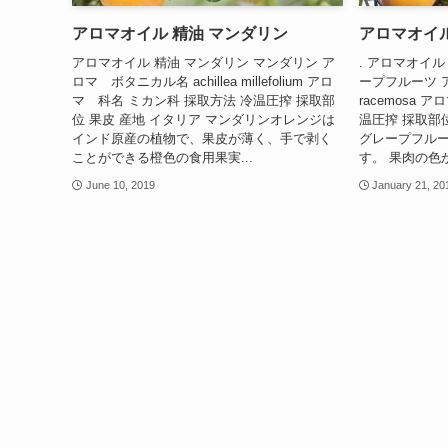
アロマオイル 精油 マンダリン
アロマオイル
アロマオイル 精油 マンダリン マンダリン ア
. アロマオイ
ロマ ボタニカル名 achillea millefolium アロ
ープフルーツ ア
マ 科名 ミカン科 採取方法 冷温圧搾 採取部
racemosa 
位 果皮 産地 イタリア マンダリンオレンジは
温圧搾 採取部位
インド原産の植物で、果皮が薄く、手で剥く
グレープフル
ことができる橙色の食用果実...
す。 果肉の色か
June 10, 2019
January 21, 20