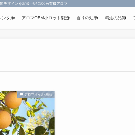
間デザインを演出--天然100%有機アロマオイルを使用-フランス政府認定
レンタル
アロマOEM小ロット製造
香りの効果
精油の品質
アロマオイル-精油