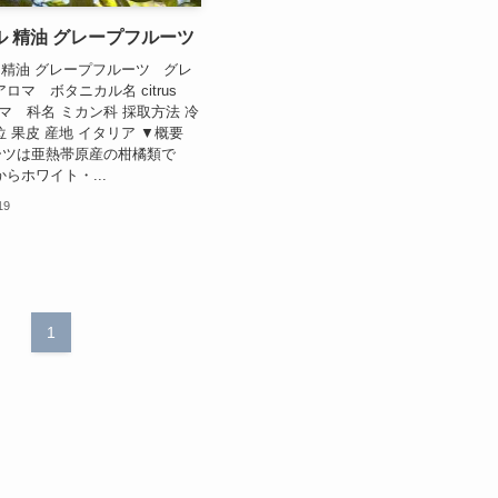
 精油 グレープフルーツ
ル 精油 グレープフルーツ グレ
ロマ ボタニカル名 citrus
アロマ 科名 ミカン科 採取方法 冷
 果皮 産地 イタリア ▼概要
ーツは亜熱帯原産の柑橘類で
らホワイト・...
19
1