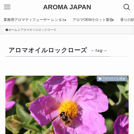
AROMA JAPAN
業務用アロマディフューザー レンタル
アロマOEM小ロット製造
香りの
ホーム
アロマオイルロックローズ
アロマオイルロックローズ
– tag –
アロマオイル-精油