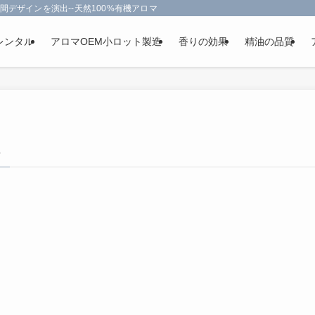
間デザインを演出--天然100%有機アロマオイルを使用-フランス政府認定
レンタル
アロマOEM小ロット製造
香りの効果
精油の品質
–