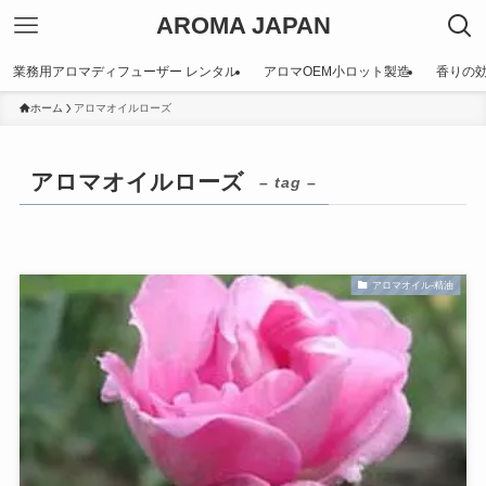
AROMA JAPAN
業務用アロマディフューザー レンタル
アロマOEM小ロット製造
香りの
ホーム
アロマオイルローズ
アロマオイルローズ
– tag –
アロマオイル-精油