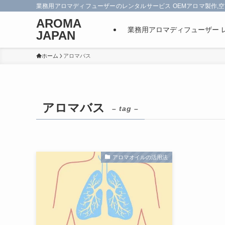
業務用アロマディフューザーのレンタルサービス OEMアロマ製作,空
AROMA
業務用アロマディフューザー 
JAPAN
ホーム
アロマバス
アロマバス
– tag –
アロマオイルの活用法