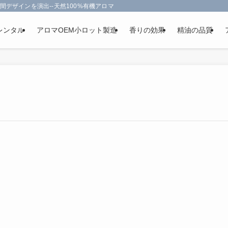
間デザインを演出--天然100%有機アロマオイルを使用-フランス政府認定
レンタル
アロマOEM小ロット製造
香りの効果
精油の品質