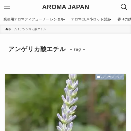
AROMA JAPAN
業務用アロマディフューザー レンタル
アロマOEM小ロット製造
香りの
ホーム
アンゲリカ酸エチル
アンゲリカ酸エチル
– tag –
ハーブウォーター