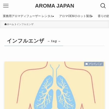
AROMA JAPAN
業務用アロマディフューザー レンタル
アロマOEM小ロット製造
香りの
ホーム
インフルエンザ
インフルエンザ
– tag –
アロマレシピ