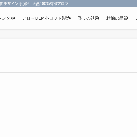
間デザインを演出--天然100%有機アロマオイルを使用-フランス政府認定
レンタル
アロマOEM小ロット製造
香りの効果
精油の品質