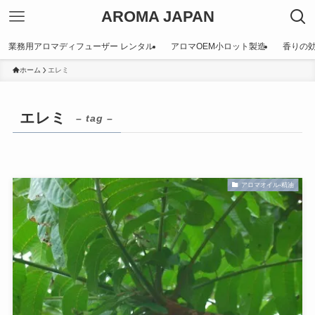
AROMA JAPAN
業務用アロマディフューザー レンタル
アロマOEM小ロット製造
香りの
ホーム
エレミ
エレミ
– tag –
アロマオイル-精油