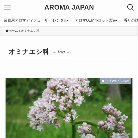
AROMA JAPAN
業務用アロマディフューザー レンタル
アロマOEM小ロット製造
香りの
ホーム
オミナエシ科
オミナエシ科
– tag –
アロマオイル-精油