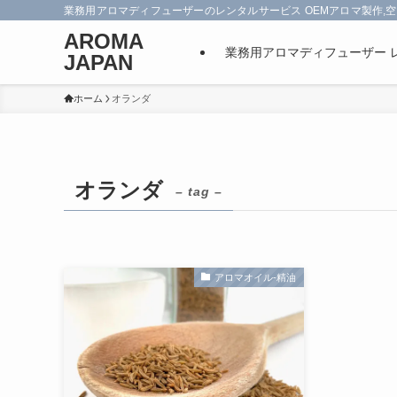
業務用アロマディフューザーのレンタルサービス OEMアロマ製作,空
AROMA
業務用アロマディフューザー 
JAPAN
ホーム
オランダ
オランダ
– tag –
アロマオイル-精油