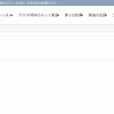
間デザインを演出--天然100%有機アロマオイルを使用-フランス政府認定
レンタル
アロマOEM小ロット製造
香りの効果
精油の品質