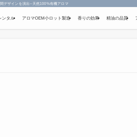
間デザインを演出--天然100%有機アロマオイルを使用-フランス政府認定
レンタル
アロマOEM小ロット製造
香りの効果
精油の品質