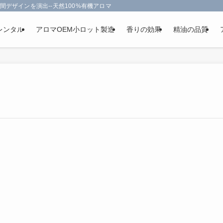
間デザインを演出--天然100%有機アロマオイルを使用-フランス政府認定
レンタル
アロマOEM小ロット製造
香りの効果
精油の品質