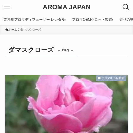
AROMA JAPAN
業務用アロマディフューザー レンタル
アロマOEM小ロット製造
香りの
ホーム
ダマスクローズ
ダマスクローズ
– tag –
アロマオイル-精油