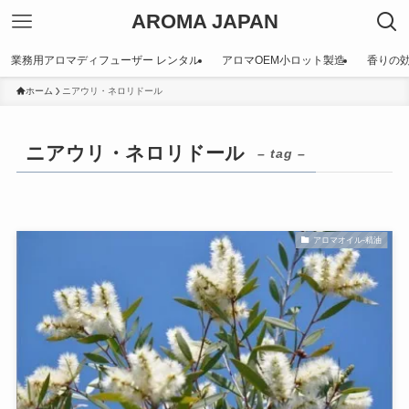
AROMA JAPAN
業務用アロマディフューザー レンタル
アロマOEM小ロット製造
香りの
ホーム
ニアウリ・ネロリドール
ニアウリ・ネロリドール
– tag –
アロマオイル-精油